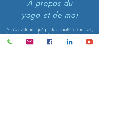
A propos du
yoga et de moi
Après avoir pratiqué plusieurs activités sportives,
fort variées et parfois très intenses,
j'ai découvert
le yoga à
l'âge de 14 ans.
Formée à l’Institut et
à l'Académie de Yoga de l’Energie de Belgique
(lignée Roger Clerc), je suis enseignante
diplomée de yoga, membre de l'Association
Francophone Belge des Enseignants et des
Pratiquants de Yoga (A.B.E.P.Y.). Avec
plus de
1300 heures de training
, je suis aujourd'hui en
formation continue à l'Académie de Yoga de
l'Energie de Belgique à Bruxelles et à l'Ecole de
Yoga d'Evian en France.
Comme symbol de mon activité j'ai choisi
le
Héron Bleu
car dans les cultures des Peuples
Autochtones des Amériques il porte en soi
l'invitation à se connaitre ainsi que le message
du lâcher-prise et de l'acceptation de ce qui est
(Jamie Sams et Davis Carson, Medicine Cards.
The Dissovery of Power through the Ways of
Animals, New York 1999). Ce message est
aussi au coeur de ma pratique yogique : c'est
apprendre, pratiquer (et vivre) en toute humilité