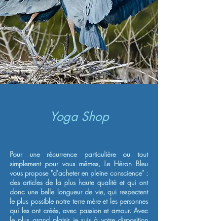
Yoga Shop
Pour une récurrence particulière ou tout
simplement pour vous mêmes, Le Héron Bleu
vous propose "d'acheter en pleine conscience" :
des articles de la plus haute qualité et qui ont
donc une belle longueur de vie, qui respectent
le plus possible notre terre mère et les personnes
qui les ont créés, avec passion et amour. Avec
le plus grand plaisir je suis à votre disposition