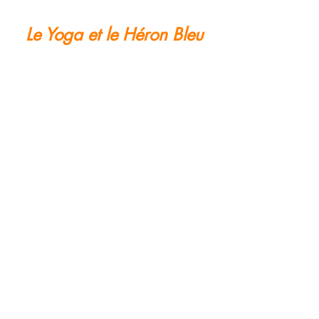
Le Yoga et le Héron Bleu
"Le Héron Bleu a le pouvoir de la
connaissance de soi
que confère la découverte de ses propres
talents
et l'affrontement de ses défis.
C'est l'habilité d'accepter toutes
pensées
et tous enseignements sans en
refouler aucun."
Ca c'est la quintessence
de mon
vécu en yoga
et de mon
enseignement yogique.