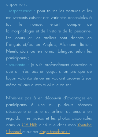
disposition
;
- respectueuse :
pour toutes les postures et les
mouvements existent des variantes accessibles à
tout le
monde, tenant
compte de
la
morphologie
et de l'histoire de la personne.
Les cours et les ateliers sont donnés en
Français
et/ou en Anglais, Allemand, Italien,
Néerlandais
ou en format bilingue, selon les
participants ;
-
souriante :
j
e suis profondément convaincue
que on n'est pas en yoga, si on pratique de
façon volontariste ou en voulant prouver à soi-
même où aux autres quoi que ce soit.
N'hésitez pas à en découvrir d'avantages en
participants à une ou plusieurs séances
découverte en salle ou online, ou encore en
regardant les vidéos et les photos disponibles
dans la
GALERIE
ainsi que dans mon
Youtube
Channel
et sur ma
Page Facebook !