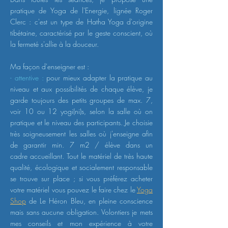
pratique de
Yoga de l'Energie, lignée Roger
Clerc : c'est
un type de Hatha Yoga d'origine
tibétaine, caractérisé par le geste conscient, où
la fermeté s'allie à la douceur.
M
a façon
d'enseigner est :
- attentive :
pour mieux adapter la pratique au
niveau et aux possibilités de chaque élève, je
garde toujours des
petits groupes de max. 7,
voir 10 ou 12 yogi(ni)s, selon la salle où on
pratique et le niveau des participants.
Je choisie
très
soigneusement les salles où j'enseigne afin
de garantir min. 7 m2 / élève dans un
cadre
accueillant. T
out le matériel de très haute
qualité, écologique et socialement responsable
se trouve sur place ; si vous préférez
acheter
votre matériel vous pouvez le faire chez le
Yoga
Shop
de Le Héron Bleu, en pleine conscience
mais sans aucune obligation. Volontiers je mets
mes conseils et mon expérience à votre